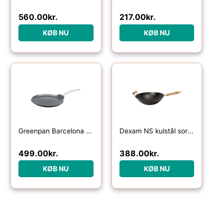
560.00
kr.
217.00
kr.
KØB NU
KØB NU
Greenpan Barcelona pandekagepande 28 cm
Dexam NS kulstål sort wok 36 cm.
499.00
kr.
388.00
kr.
KØB NU
KØB NU