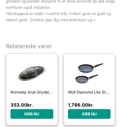
gryderÂ og pander designet til at blive anvendt på alle salgs
komfurer også induktion.
Håndtagene er støbt i rustfrit stål, hvilket giver et godt og
sikkert greb. Ovnfast glas låg med bred kant og v
Relaterede varer
Ronneby bruk Grydelåg 26 cm
Woll Diamond Lite Stegepandesæt til induktion 2 dele
353.00
kr.
1,786.00
kr.
KØB NU
KØB NU