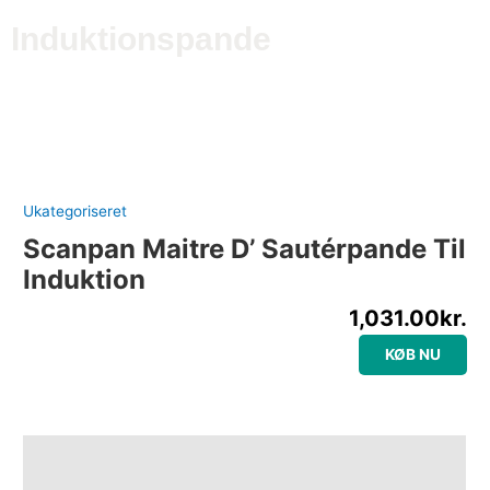
Gå
Induktionspande
til
indholdet
Ukategoriseret
Scanpan Maitre D’ Sautérpande Til
Induktion
1,031.00
kr.
KØB NU
Beskrivelse