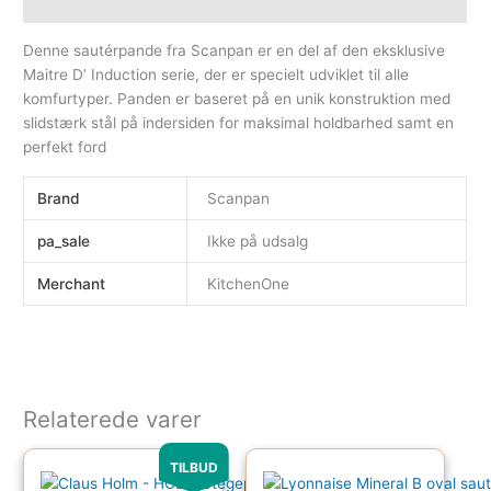
Yderligere information
Denne sautérpande fra Scanpan er en del af den eksklusive
Maitre D’ Induction serie, der er specielt udviklet til alle
komfurtyper. Panden er baseret på en unik konstruktion med
slidstærk stål på indersiden for maksimal holdbarhed samt en
perfekt ford
Brand
Scanpan
pa_sale
Ikke på udsalg
Merchant
KitchenOne
Relaterede varer
Den oprindelige pris var: 499.95kr..
Den aktuelle pris er: 451.00kr..
TILBUD