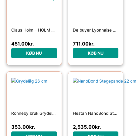
Claus Holm – HOLM Stegepande Dia 30 cm
De buyer Lyonnaise Mineral B oval sauterpande
451.00
kr.
711.00
kr.
KØB NU
KØB NU
Ronneby bruk Grydelåg 26 cm
Hestan NanoBond Stegepande 22 cm, titanium
353.00
kr.
2,535.00
kr.