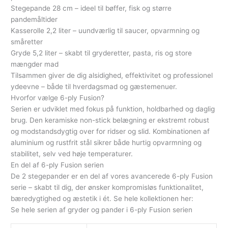
Stegepande 28 cm – ideel til bøffer, fisk og større
pandemåltider
Kasserolle 2,2 liter – uundværlig til saucer, opvarmning og
småretter
Gryde 5,2 liter – skabt til gryderetter, pasta, ris og store
mængder mad
Tilsammen giver de dig alsidighed, effektivitet og professionel
ydeevne – både til hverdagsmad og gæstemenuer.
Hvorfor vælge 6-ply Fusion?
Serien er udviklet med fokus på funktion, holdbarhed og daglig
brug. Den keramiske non-stick belægning er ekstremt robust
og modstandsdygtig over for ridser og slid. Kombinationen af
aluminium og rustfrit stål sikrer både hurtig opvarmning og
stabilitet, selv ved høje temperaturer.
En del af 6-ply Fusion serien
De 2 stegepander er en del af vores avancerede 6-ply Fusion
serie – skabt til dig, der ønsker kompromisløs funktionalitet,
bæredygtighed og æstetik i ét. Se hele kollektionen her:
Se hele serien af gryder og pander i 6-ply Fusion serien