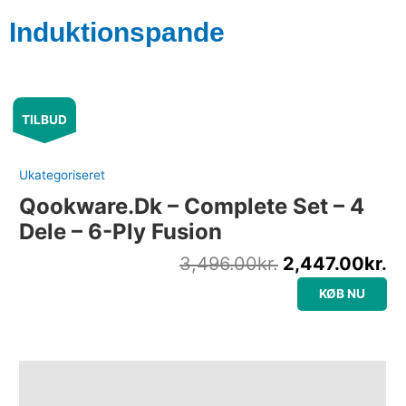
Gå
Induktionspande
til
indholdet
Den
D
TILBUD
oprindelige
ak
pris
pr
var:
er
Ukategoriseret
3,496.00kr..
2,
Qookware.dk – Complete Set – 4
Dele – 6-Ply Fusion
3,496.00
kr.
2,447.00
kr.
KØB NU
Beskrivelse