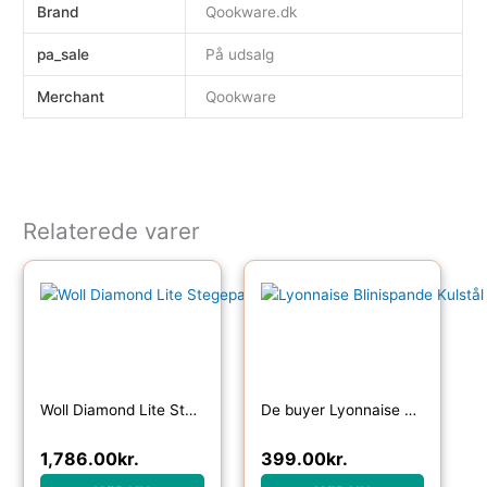
Brand
Qookware.dk
pa_sale
På udsalg
Merchant
Qookware
Relaterede varer
Woll Diamond Lite Stegepandesæt til induktion 2 dele
De buyer Lyonnaise Blinispande Kulstål
1,786.00
kr.
399.00
kr.