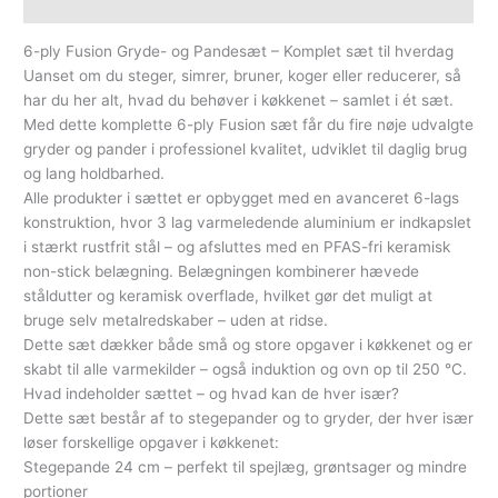
Yderligere information
6-ply Fusion Gryde- og Pandesæt – Komplet sæt til hverdag
Uanset om du steger, simrer, bruner, koger eller reducerer, så
har du her alt, hvad du behøver i køkkenet – samlet i ét sæt.
Med dette komplette 6-ply Fusion sæt får du fire nøje udvalgte
gryder og pander i professionel kvalitet, udviklet til daglig brug
og lang holdbarhed.
Alle produkter i sættet er opbygget med en avanceret 6-lags
konstruktion, hvor 3 lag varmeledende aluminium er indkapslet
i stærkt rustfrit stål – og afsluttes med en PFAS-fri keramisk
non-stick belægning. Belægningen kombinerer hævede
ståldutter og keramisk overflade, hvilket gør det muligt at
bruge selv metalredskaber – uden at ridse.
Dette sæt dækker både små og store opgaver i køkkenet og er
skabt til alle varmekilder – også induktion og ovn op til 250 °C.
Hvad indeholder sættet – og hvad kan de hver især?
Dette sæt består af to stegepander og to gryder, der hver især
løser forskellige opgaver i køkkenet:
Stegepande 24 cm – perfekt til spejlæg, grøntsager og mindre
portioner