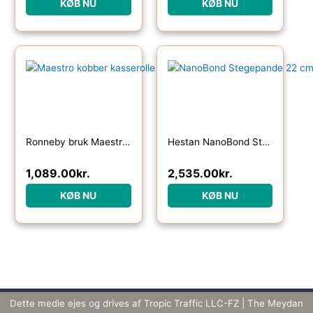
KØB NU
KØB NU
Ronneby bruk Maestro kobber kasserolle 2 liter
Hestan NanoBond Stegepande 22 cm, titanium
1,089.00
kr.
2,535.00
kr.
KØB NU
KØB NU
Dette medie ejes og drives af Tropic Traffic LLC-FZ | The Meydan