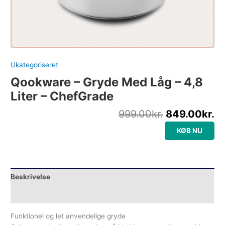
Ukategoriseret
Qookware – Gryde Med Låg – 4,8
Liter – ChefGrade
999.00
kr.
849.00
kr.
KØB NU
Beskrivelse
Yderligere information
Funktionel og let anvendelige gryde