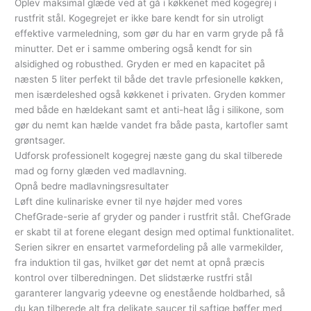
Oplev maksimal glæde ved at gå i køkkenet med kogegrej i
rustfrit stål. Kogegrejet er ikke bare kendt for sin utroligt
effektive varmeledning, som gør du har en varm gryde på få
minutter. Det er i samme ombering også kendt for sin
alsidighed og robusthed. Gryden er med en kapacitet på
næsten 5 liter perfekt til både det travle prfesionelle køkken,
men isærdeleshed også køkkenet i privaten. Gryden kommer
med både en hældekant samt et anti-heat låg i silikone, som
gør du nemt kan hælde vandet fra både pasta, kartofler samt
grøntsager.
Udforsk professionelt kogegrej næste gang du skal tilberede
mad og forny glæden ved madlavning.
Opnå bedre madlavningsresultater
Løft dine kulinariske evner til nye højder med vores
ChefGrade-serie af gryder og pander i rustfrit stål. ChefGrade
er skabt til at forene elegant design med optimal funktionalitet.
Serien sikrer en ensartet varmefordeling på alle varmekilder,
fra induktion til gas, hvilket gør det nemt at opnå præcis
kontrol over tilberedningen. Det slidstærke rustfri stål
garanterer langvarig ydeevne og enestående holdbarhed, så
du kan tilberede alt fra delikate saucer til saftige bøffer med